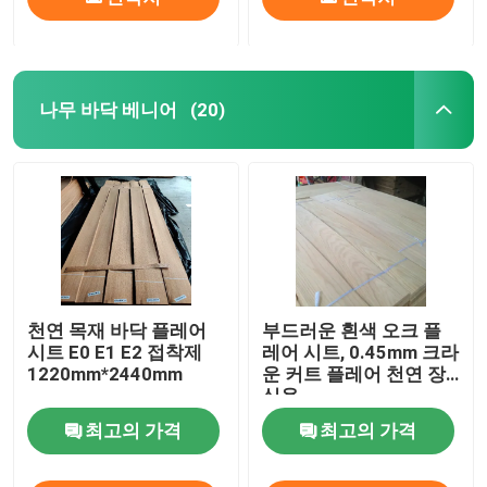
나무 바닥 베니어
(20)
천연 목재 바닥 플레어
부드러운 흰색 오크 플
시트 E0 E1 E2 접착제
레어 시트, 0.45mm 크라
1220mm*2440mm
운 커트 플레어 천연 장
식용
최고의 가격
최고의 가격