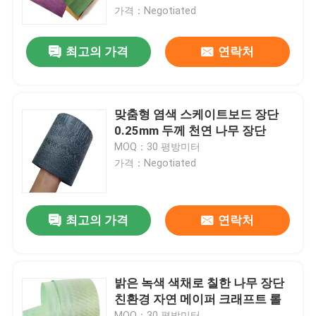
가격：Negotiated
공장 여행
최고의 가격
연락처
품질 관리
맞춤형 염색 스케이트보드 장단
연락주세요
0.25mm 두께 천연 나무 장단
MOQ：30 평방미터
가격：Negotiated
인용문을 요구하세요
천연 나무 베니어판
최고의 가격
연락처
염색된 목재 베니어
밝은 녹색 색채로 칠한 나무 장단
친환경 자연 메이퍼 크래프트 롤
나무 바닥 베니어
MOQ：30 평방미터