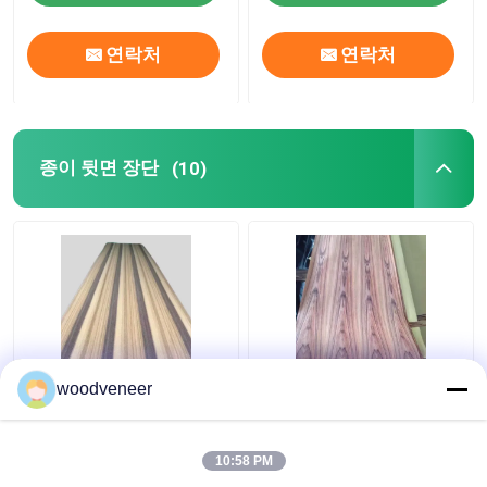
연락처
연락처
종이 뒷면 장단
(10)
류스 크래프트 종이 뒷
크래프트 종이 뒷받침
woodveneer
받침 된 장단 나무 잎 장
된 목재 장단, 2.0mm 포
식용 0.6mm 매트 표면
플러 코어 염색 된 장단
시트
10:58 PM