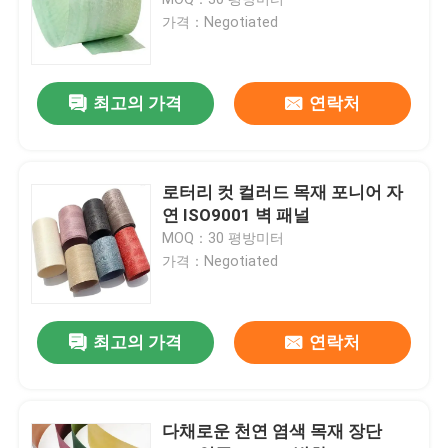
가격：Negotiated
연기난 베니어판
최고의 가격
연락처
엔지니어드 우드 베니어판
종이 뒷면 장단
로터리 컷 컬러드 목재 포니어 자
연 ISO9001 벽 패널
MOQ：30 평방미터
로터리 컷 베니어
가격：Negotiated
옹이 목재 베니어
최고의 가격
연락처
목제 모서리접합
다채로운 천연 염색 목재 장단
하드우드 베니어판 합판