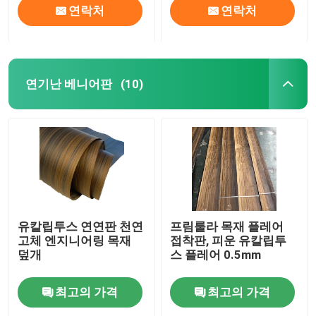
연락처
연락처
연기난 베니어판
(10)
유칼립투스 연연판 천연
프림룰라 목재 플레어
고체 엔지니어링 목재
접착판, 피운 유칼립투
덮개
스 플레어 0.5mm
최고의 가격
최고의 가격