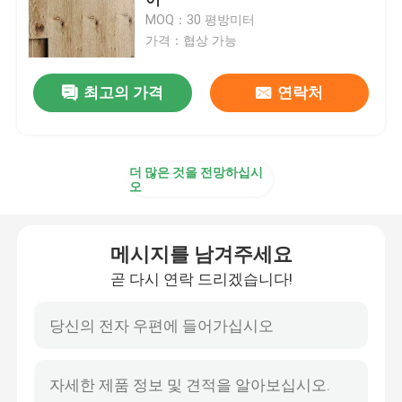
MOQ：30 평방미터
가격：협상 가능
연기난 베니어판
최고의 가격
연락처
엔지니어드 우드 베니어판
종이 뒷면 장단
더 많은 것을 전망하십시
오
로터리 컷 베니어
메시지를 남겨주세요
옹이 목재 베니어
곧 다시 연락 드리겠습니다!
목제 모서리접합
하드우드 베니어판 합판