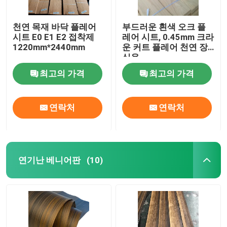
천연 목재 바닥 플레어
부드러운 흰색 오크 플
시트 E0 E1 E2 접착제
레어 시트, 0.45mm 크라
1220mm*2440mm
운 커트 플레어 천연 장
식용
최고의 가격
최고의 가격
연락처
연락처
연기난 베니어판
(10)