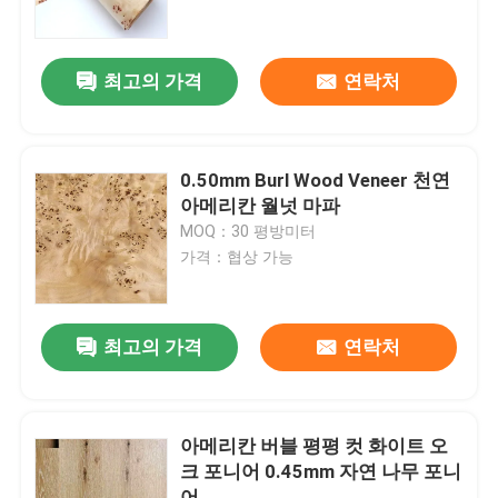
공장 여행
최고의 가격
연락처
품질 관리
0.50mm Burl Wood Veneer 천연
연락주세요
아메리칸 월넛 마파
MOQ：30 평방미터
가격：협상 가능
인용문을 요구하세요
천연 나무 베니어판
최고의 가격
연락처
염색된 목재 베니어
아메리칸 버블 평평 컷 화이트 오
크 포니어 0.45mm 자연 나무 포니
나무 바닥 베니어
어