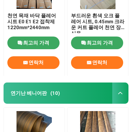
천연 목재 바닥 플레어
부드러운 흰색 오크 플
시트 E0 E1 E2 접착제
레어 시트, 0.45mm 크라
1220mm*2440mm
운 커트 플레어 천연 장
식용
최고의 가격
최고의 가격
연락처
연락처
연기난 베니어판
(10)