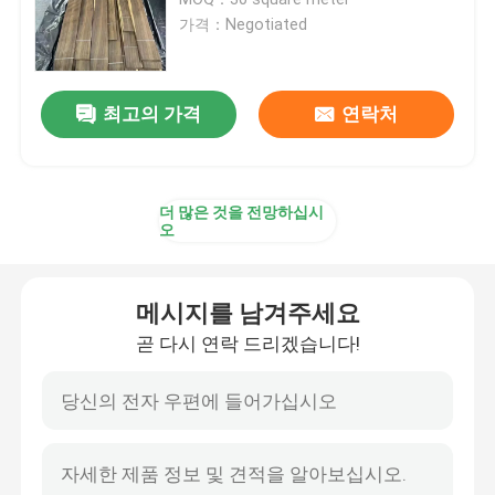
가격：Negotiated
연기난 베니어판
최고의 가격
연락처
엔지니어드 우드 베니어판
종이 뒷면 장단
더 많은 것을 전망하십시
오
로터리 컷 베니어
메시지를 남겨주세요
옹이 목재 베니어
곧 다시 연락 드리겠습니다!
목제 모서리접합
하드우드 베니어판 합판