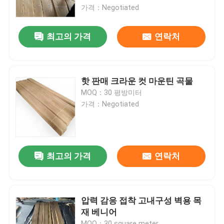
가격：Negotiated
공장 여행
최고의 가격
연락처
품질 관리
핫 판매 크라운 컷 마운틴 곡물
연락주세요
MOQ：30 평방미터
가격：Negotiated
인용문을 요구하세요
천연 나무 베니어판
최고의 가격
연락처
염색된 목재 베니어
압력 감응 접착 고내구성 벽용 목
재 베니어
나무 바닥 베니어
MOQ：30 square meter