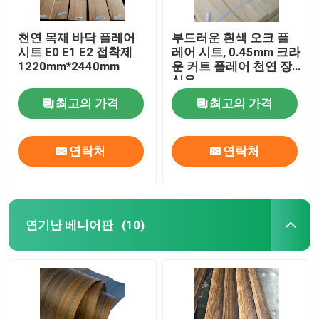
천연 목재 바닥 플레어
부드러운 흰색 오크 플
시트 E0 E1 E2 접착제
레어 시트, 0.45mm 크라
1220mm*2440mm
운 커트 플레어 천연 장
식용
최고의 가격
최고의 가격
연락처
연락처
연기난 베니어판
(10)