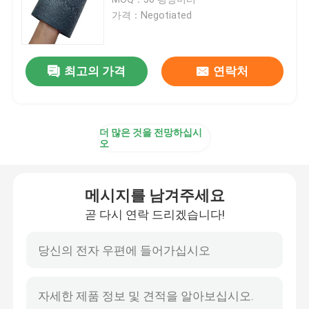
가격：Negotiated
연기난 베니어판
최고의 가격
연락처
엔지니어드 우드 베니어판
종이 뒷면 장단
더 많은 것을 전망하십시
오
로터리 컷 베니어
메시지를 남겨주세요
옹이 목재 베니어
곧 다시 연락 드리겠습니다!
목제 모서리접합
하드우드 베니어판 합판