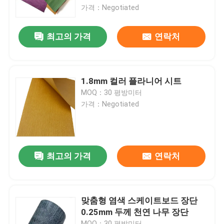
가격：Negotiated
공장 여행
최고의 가격
연락처
품질 관리
1.8mm 컬러 플라니어 시트
연락주세요
MOQ：30 평방미터
가격：Negotiated
인용문을 요구하세요
천연 나무 베니어판
최고의 가격
연락처
염색된 목재 베니어
맞춤형 염색 스케이트보드 장단
0.25mm 두께 천연 나무 장단
나무 바닥 베니어
MOQ：30 평방미터