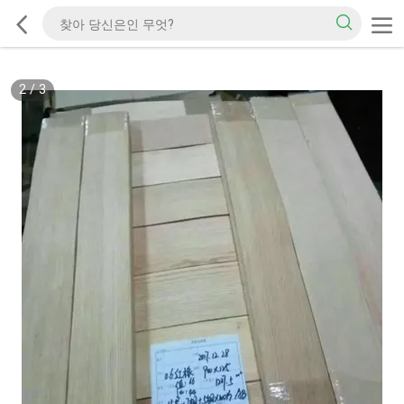
2
/
3