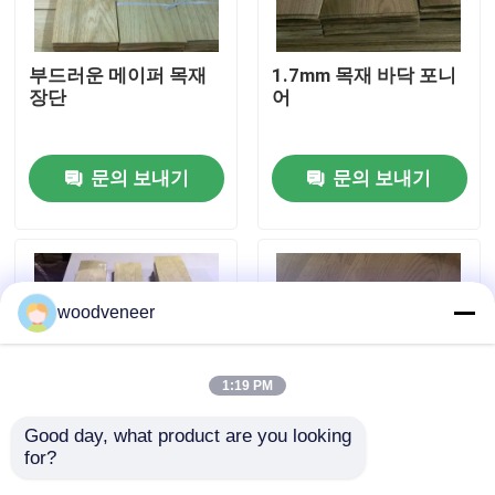
공장 여행
부드러운 메이퍼 목재
1.7mm 목재 바닥 포니
장단
어
품질 관리
문의 보내기
문의 보내기
연락주세요
인용문을 요구하세요
woodveneer
천연 나무 베니어판
1:19 PM
염색된 목재 베니어
Good day, what product are you looking 
for?
부드러운 흰색 오크 패
3층 Recon 얼굴 포니
나무 바닥 베니어
널, 방화
어, 레드 오크 월넛 나무