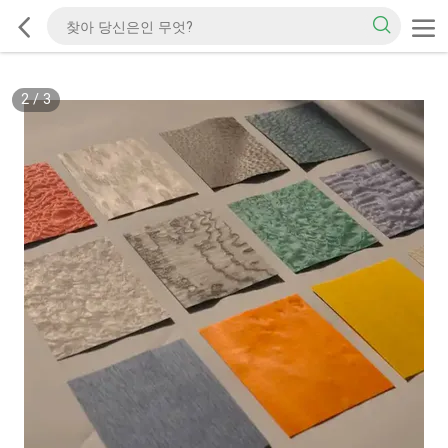
2
/
3