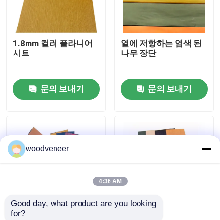
공장 여행
1.8mm 컬러 플라니어
열에 저항하는 염색 된
시트
나무 장단
품질 관리
문의 보내기
문의 보내기
연락주세요
인용문을 요구하세요
woodveneer
천연 나무 베니어판
4:36 AM
염색된 목재 베니어
Good day, what product are you looking 
for?
나무 바닥 베니어
OEM 색상 목재 포니어
컬러 로터리 커트 플라