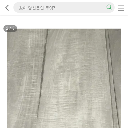
2
/
3