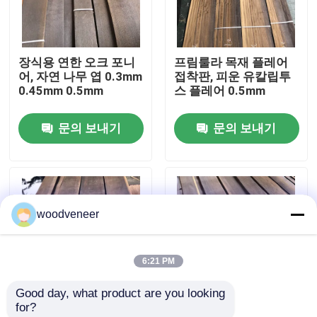
공장 여행
장식용 연한 오크 포니
프림룰라 목재 플레어
어, 자연 나무 엽 0.3mm
접착판, 피운 유칼립투
품질 관리
0.45mm 0.5mm
스 플레어 0.5mm
문의 보내기
문의 보내기
연락주세요
인용문을 요구하세요
woodveneer
천연 나무 베니어판
6:21 PM
염색된 목재 베니어
Good day, what product are you looking 
for?
나무 바닥 베니어
다재다능한 연연판 AA
평면 가장자리 연연 판