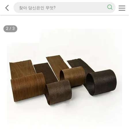
2
/
3