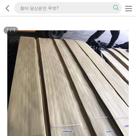
1
/
1