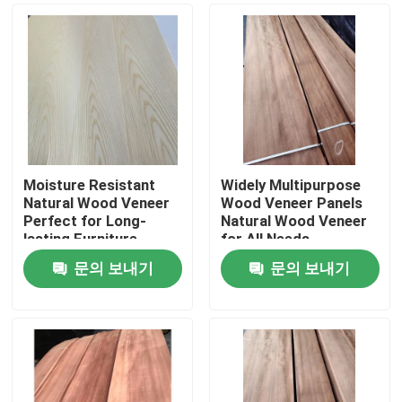
Moisture Resistant
Widely Multipurpose
Natural Wood Veneer
Wood Veneer Panels
Perfect for Long-
Natural Wood Veneer
lasting Furniture
for All Needs
문의 보내기
문의 보내기
집
제품
우리에 대하여