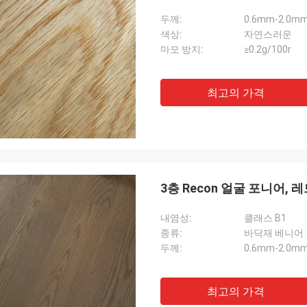
두께:
0.6mm-2.0m
색상:
자연스러운
마모 방지:
≥0.2g/100r
최고의 가격
3층 Recon 얼굴 포니어,
내염성:
클래스 B1
종류:
바닥재 베니어
두께:
0.6mm-2.0m
최고의 가격