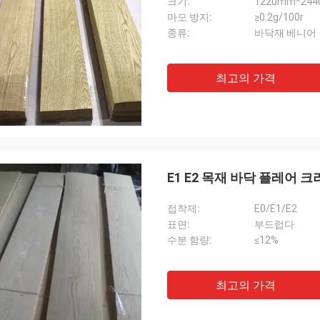
크기:
1220mm*24
마모 방지:
≥0.2g/100r
종류:
바닥재 베니어
최고의 가격
E1 E2 목재 바닥 플레어 
접착제:
E0/E1/E2
표면:
부드럽다
수분 함량:
≤12%
최고의 가격