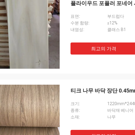
플라이우드 포플러 포네어 시트
표면:
부드럽다
수분 함량:
≤12%
내염성:
클래스 B1
최고의 가격
티크 나무 바닥 장단 0.45
크기:
1220mm*24
종류:
바닥재 베니어
소재:
나무