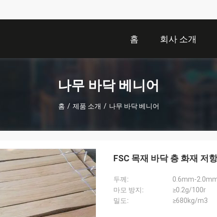
홈
회사 소개
나무 바닥 베니어
홈
/
제품 소개
/
나무 바닥 베니어
FSC 목재 바닥 층 화재 저
두께:
0.6mm-2.0m
마모 방지:
≥0.2g/100r
밀도:
≥680kg/m3