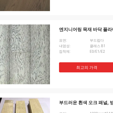
엔지니어링 목재 바닥 플라니
표면:
부드럽다
내염성:
클래스 B1
접착제:
E0/E1/E2
최고의 가격
부드러운 흰색 오크 패널, 방