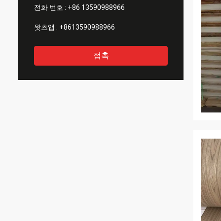
전화 번호 :
+86 13590988966
왓츠앱 :
+8613590988966
접촉